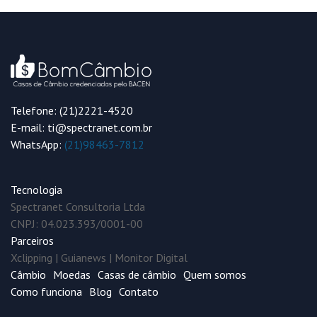
Telefone: (21)2221-4520
E-mail: ti@spectranet.com.br
WhatsApp:
(21)98463-7812
Tecnologia
Spectranet Consultoria Ltda
CNPJ: 04.023.393/0001-00
Parceiros
Xclipping
|
Guianews
|
Monitor Digital
Câmbio
Moedas
Casas de câmbio
Quem somos
Como funciona
Blog
Contato