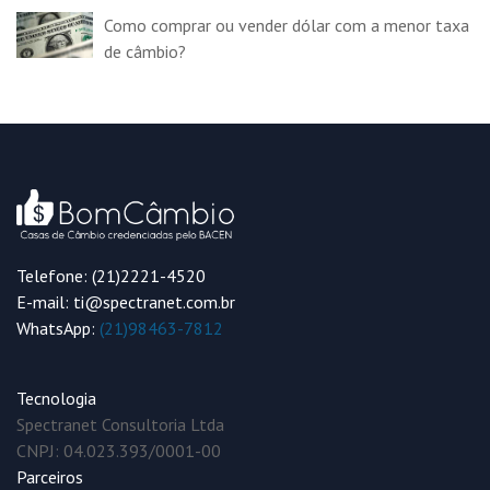
Como comprar ou vender dólar com a menor taxa
de câmbio?
Telefone: (21)2221-4520
E-mail: ti@spectranet.com.br
WhatsApp:
(21)98463-7812
Tecnologia
Spectranet Consultoria Ltda
CNPJ: 04.023.393/0001-00
Parceiros