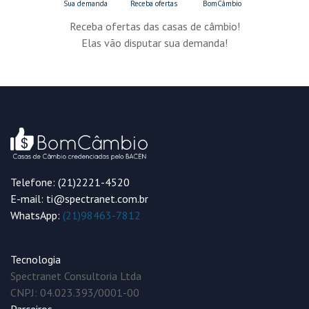
Receba ofertas das casas de câmbio!
Elas vão disputar sua demanda!
Telefone: (21)2221-4520
E-mail: ti@spectranet.com.br
WhatsApp:
(21)98463-7812
Tecnologia
Spectranet Consultoria Ltda
CNPJ: 04.023.393/0001-00
Parceiros