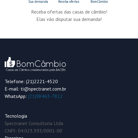
Receba ofertas das casas de câmbio!
Elas vão disputar sua demanda!
Telefone: (21)2221-4520
E-mail: ti@spectranet.com.br
WhatsApp:
(21)98463-7812
Tecnologia
Spectranet Consultoria Ltda
CNPJ: 04.023.393/0001-00
Parceiros