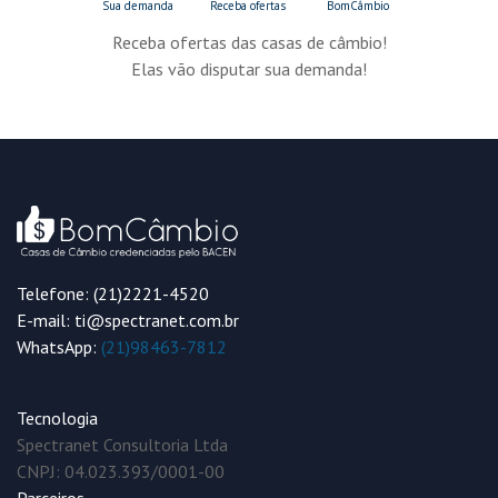
Receba ofertas das casas de câmbio!
Elas vão disputar sua demanda!
Telefone: (21)2221-4520
E-mail: ti@spectranet.com.br
WhatsApp:
(21)98463-7812
Tecnologia
Spectranet Consultoria Ltda
CNPJ: 04.023.393/0001-00
Parceiros