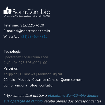
Telefone: (21)2221-4520
E-mail: ti@spectranet.com.br
WhatsApp:
(21)98463-7812
Tecnologia
Spectranet Consultoria Ltda
CNPJ: 04.023.393/0001-00
Parceiros
Xclipping
|
Guianews
|
Monitor Digital
Câmbio
Moedas
Casas de câmbio
Quem somos
Como funciona
Blog
Contato
"Veja como é fácil utilizar a
plataforma BomCâmbio
.
Simule
sua operação de câmbio
, receba ofertas dos correspondentes